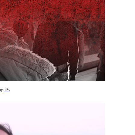
uguês